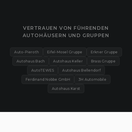
VERTRAUEN VON FÜHRENDEN
AUTOHÄUSERN UND GRUPPEN
Auto-Pieroth
Eifel-Mosel Gruppe
Erkner Gruppe
Autohaus Bach
Autohaus Keller
Brass Gruppe
AutoTEWES
Autohaus Bellendorf
Ferdinand Nobbe GmbH
3H Automobile
Autohaus Karst