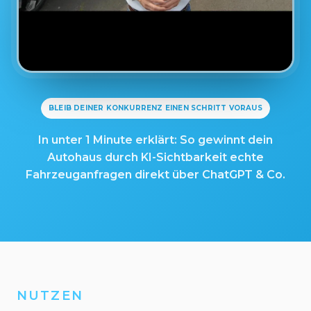
BLEIB DEINER KONKURRENZ EINEN SCHRITT VORAUS
In unter 1 Minute erklärt: So gewinnt dein
Autohaus durch KI-Sichtbarkeit echte
Fahrzeuganfragen direkt über ChatGPT & Co.
NUTZEN